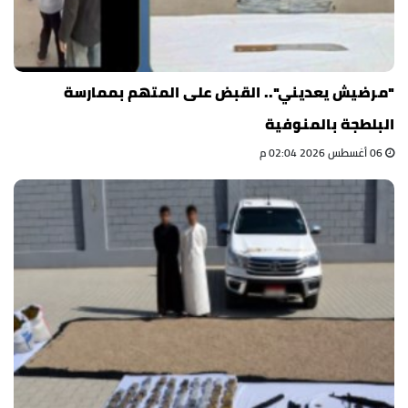
"مرضيش يعديني".. القبض على المتهم بممارسة
البلطجة بالمنوفية
06 أغسطس 2026 02:04 م