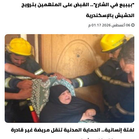
"بيبيع في الشارع".. القبض على المتهمين بترويج
الحشيش بالإسكندرية
06 أغسطس 2026 01:17 م
لفتة إنسانية.. الحماية المدنية تنقل مريضة غير قادرة