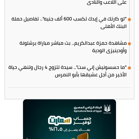
على اللاعب والنادي
"لو كارتك في إيدك تكسب 600 ألف جنيه".. تفاصيل حملة
البنك الأهلي
مشاهدة حمزة عبدالكريم.. بث مباشر مباراة برشلونة
وأودينيزي الودية
"ما حسسونيش إني ست".. سيدة تتزوج 4 رجال وتنهي حياة
الأخير من أجل عشيقها بأبو النمرس