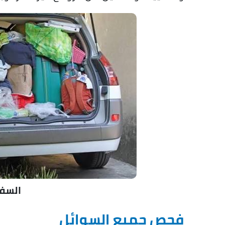
السفر
فحص جميع السوائل