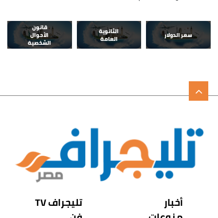
قانون
الثانوية
سعر الدولار
الأحوال
العامة
الشخصية
أخبار
تليجراف TV
منوعات
فن