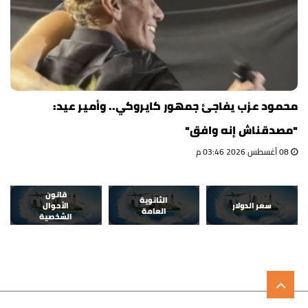
محمود عزب يفاجئ جمهور كايروكي.. وأمير عيد:
"مصدقناش إنه وافق"
08 أغسطس 2026 03:46 م
قانون
الثانوية
سعر الدولار
الأحوال
العامة
الشخصية