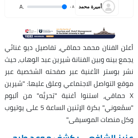
.A
.
A
أميرة محمد
أعلن الفنان محمد حماقي، تفاصيل ديو غنائي
يجمع بينه وبين الفنانة شيرين عبد الوهاب، حيث
نشر بوستر الأغنية عبر صفحته الشخصية عبر
موقع التواصل الاجتماعي وعلق عليها: "شيرين
X حماقي، استنوا أغنية "بَحريَّه" من ألبوم
"سمّعوني" بكرة الإثنين الساعة 5 على يوتيوب
وكل منصات الموسيقى"
عزيز الشافعي يكشف موعد طرح