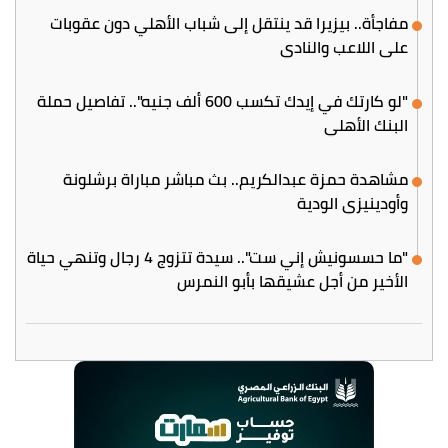
مفاجأة.. بيزيرا قد ينتقل إلى شباب الأهلي دون عقوبات
على اللاعب والنادي
"لو كارتك في إيدك تكسب 600 ألف جنيه".. تفاصيل حملة
البنك الأهلي
مشاهدة حمزة عبدالكريم.. بث مباشر مباراة برشلونة
وأودينيزي الودية
"ما حسسونيش إني ست".. سيدة تتزوج 4 رجال وتنهي حياة
الأخير من أجل عشيقها بأبو النمرس