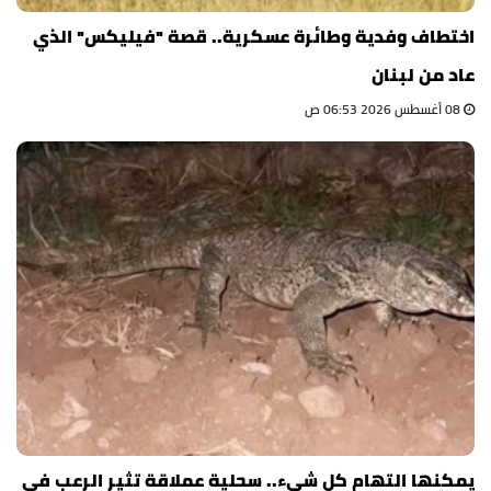
اختطاف وفدية وطائرة عسكرية.. قصة "فيليكس" الذي
عاد من لبنان
08 أغسطس 2026 06:53 ص
يمكنها التهام كل شيء.. سحلية عملاقة تثير الرعب في