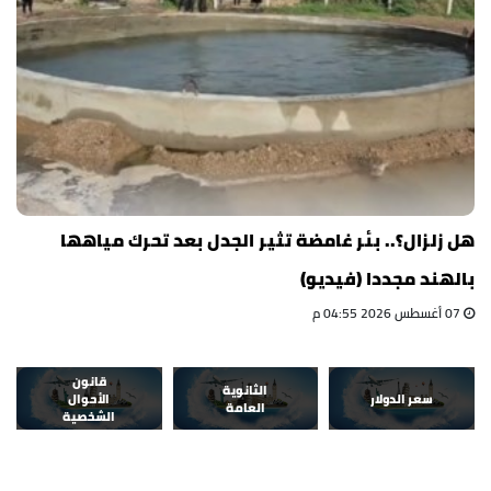
هل زلزال؟.. بئر غامضة تثير الجدل بعد تحرك مياهها
بالهند مجددا (فيديو)
07 أغسطس 2026 04:55 م
قانون
الثانوية
سعر الدولار
الأحوال
العامة
الشخصية