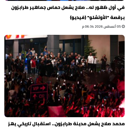
في أول ظهور له.. صلاح يشعل حماس جماهير طرابزون
برقصة "الأوتشلو" (فيديو)
05 أغسطس 2026 06:34 م
محمد صلاح يشعل مدينة طرابزون.. استقبال تاريخي يهز