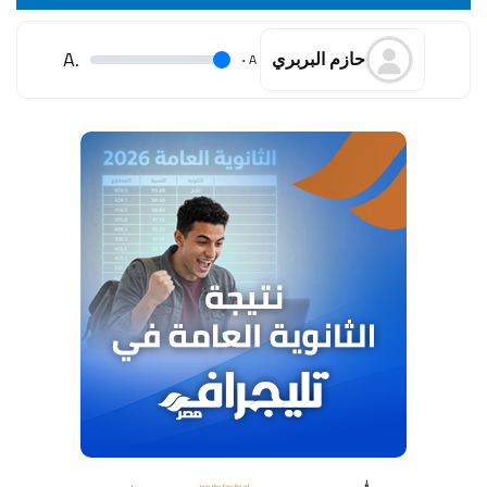
.A
.
A
حازم البربري