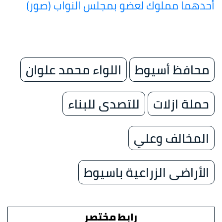
أحدهما مملوك لعضو بمجلس النواب (صور)
محافظ أسيوط
اللواء محمد علوان
حملة ازلات
للتصدى للبناء
المخالف وعلي
الأراضى الزراعية باسيوط
رابط مختصر