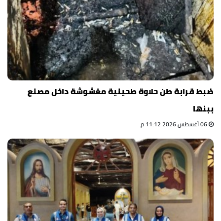
ضبط قرابة طن حلاوة طحينية مغشوشة داخل مصنع
ببنها
06 أغسطس 2026 11:12 م