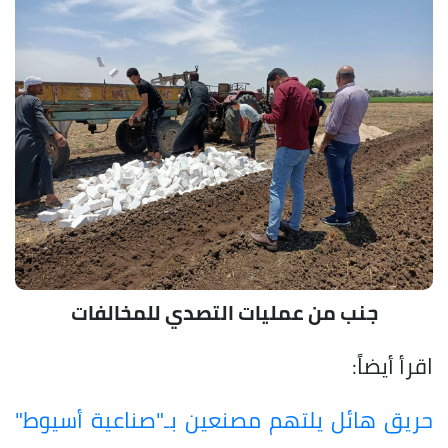
جنب من عمليات التصدي للمخالفات
اقرأ أيضاً:
حريق هائل يلتهم مصنعين بـ"صناعية أسيوط"