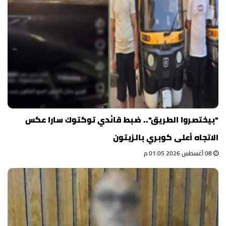
"بيختصروا الطريق".. ضبط قائدي توكتوك سارا عكس
الاتجاه أعلى كوبري بالزيتون
08 أغسطس 2026 01:05 م