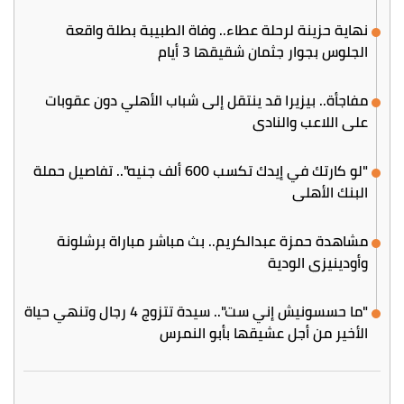
نهاية حزينة لرحلة عطاء.. وفاة الطبيبة بطلة واقعة
الجلوس بجوار جثمان شقيقها 3 أيام
مفاجأة.. بيزيرا قد ينتقل إلى شباب الأهلي دون عقوبات
على اللاعب والنادي
"لو كارتك في إيدك تكسب 600 ألف جنيه".. تفاصيل حملة
البنك الأهلي
مشاهدة حمزة عبدالكريم.. بث مباشر مباراة برشلونة
وأودينيزي الودية
"ما حسسونيش إني ست".. سيدة تتزوج 4 رجال وتنهي حياة
الأخير من أجل عشيقها بأبو النمرس