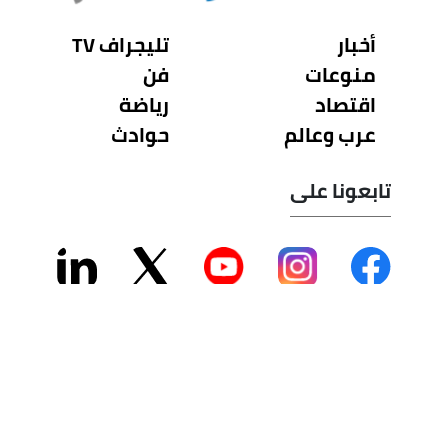
أخبار
تليجراف TV
منوعات
فن
اقتصاد
رياضة
عرب وعالم
حوادث
تابعونا على
سياسة الخصوصية - من نحن
جميع الحقوق محفوظة لشركة تليجراف مصر 2026 ©
تم تصميمة و تطويره بواسطة