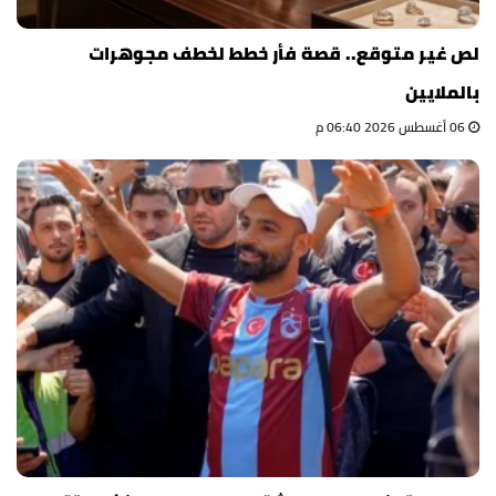
لص غير متوقع.. قصة فأر خطط لخطف مجوهرات
بالملايين
06 أغسطس 2026 06:40 م