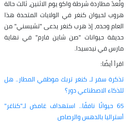
وتُعدّ مطاردة شرطة واكو يوم الاثنين، ثالث حالة
هروب لحيوان كنغر في الولايات المتحدة هذا
العام وحده، إذ هرب كنغر يدعى "تشيسني" من
حديقة حيوانات "صن شاين فارم" في نهاية
مارس في نيدسيدا.
اقرأ أيضًا:
تذكرة سفر لـ كنغر تربك موظفي المطار.. هل
للذكاء الاصطناعي دور؟
65 حيوانًا نافقًا.. استهداف غامض لـ"كناغر"
أستراليا بالدهس والرصاص