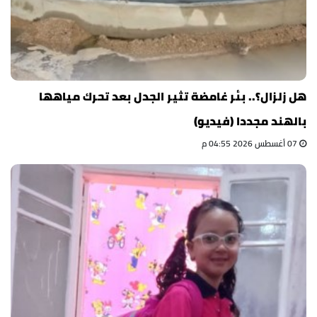
هل زلزال؟.. بئر غامضة تثير الجدل بعد تحرك مياهها
بالهند مجددا (فيديو)
07 أغسطس 2026 04:55 م