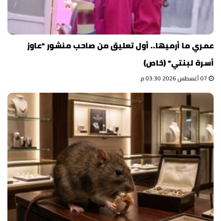
عمري ما أرميها.. أول تعليق من صاحب منشور "عاوز
أسرة لبنتي" (خاص)
07 أغسطس 2026 03:30 م