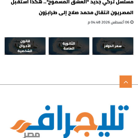
مسلسل تركي جديد "العشق المسموح".. هكذا استقبل
المصريون انتقال محمد صلاح إلى طرابزون
06 أغسطس 2026 04:48 م
قانون
الثانوية
سعر الدولار
الأحوال
العامة
الشخصية