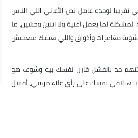
ي تقريبا لوحده عامل نص الأغاني اللي الناس
ها ترند آخر 10 سنين، إيه المشكلة لما يعمل أغنية ولا اتنين وحشين، ما
شوية مغامرات وأذواق واللي يعجبك ميعجبش
 تتهم حد بالفشل قارن نفسك بيه وشوف هو
لبا هتلاقي نفسك على رأي علاء مرسي، أفشل