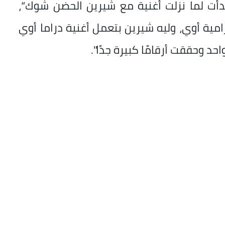
دأت لما نزلت أغنية مع شيرين الحضن شوك“،
امية أوي، وليه شيرين بتعمل أغنية دراما أوي
د وحققت أرقامًا كبيرة جدًا".