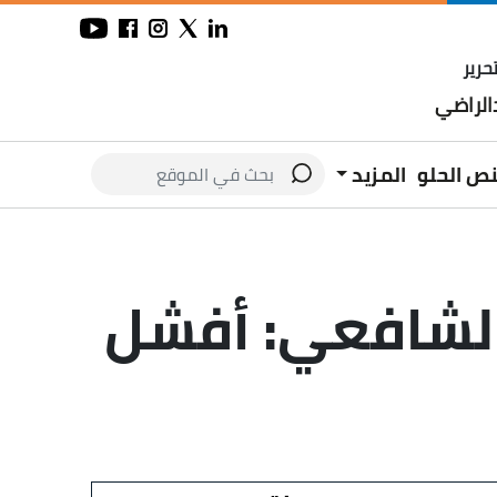
حرير
لراضي
نص الحلو
المزيد
الشافعي: أفشل