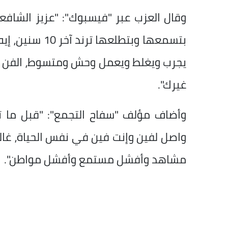
وقال العزب عبر "فيسبوك": "عزيز الشافع
بتسمعها وبتطلع
يجرب ويغلط ويعمل وحش ومتسوط، الفن 
غيرك".
وأضاف مؤلف "سفاح التجمع": "قبل ما
واصل لفين وإنت فين في نفس الحياة، غا
مشاهد وأفشل مستمع وأفشل مواطن".