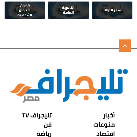
قانون
الثانوية
سعر الدولار
الأحوال
العامة
الشخصية
أخبار
تليجراف TV
منوعات
فن
اقتصاد
رياضة