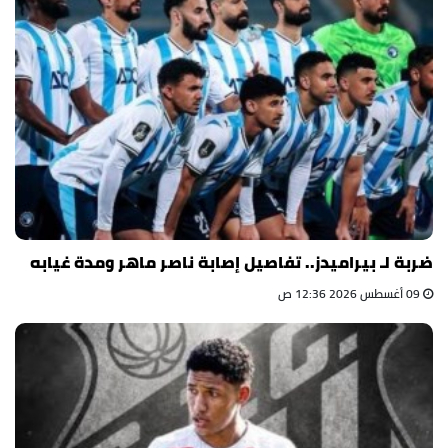
ضربة لـ بيراميدز.. تفاصيل إصابة ناصر ماهر ومدة غيابه
09 أغسطس 2026 12:36 ص