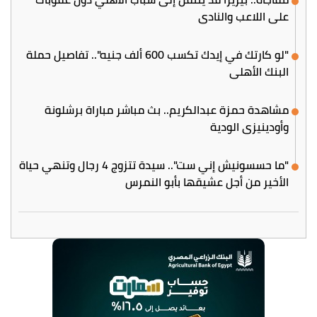
على اللاعب والنادي
"لو كارتك في إيدك تكسب 600 ألف جنيه".. تفاصيل حملة
البنك الأهلي
مشاهدة حمزة عبدالكريم.. بث مباشر مباراة برشلونة
وأودينيزي الودية
"ما حسسونيش إني ست".. سيدة تتزوج 4 رجال وتنهي حياة
الأخير من أجل عشيقها بأبو النمرس