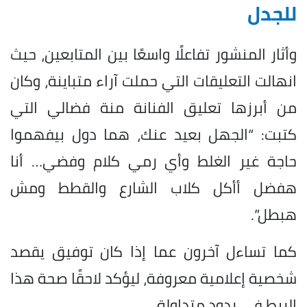
للجدل
وأثار المنشور تفاعلًا واسعًا بين المتابعين، حيث
انهالت التعليقات التي حملت آراء متباينة، وكان
من أبرزها تعليق الفنانة منة فضالي التي
كتبت: “الجهل بعيد عنك، هما دول بيفهموا
حاجة غير الغلط وأي رمي كلام وفضي… أنا
هفضل أأكل كلاب الشارع والقطط ومش
هبطل”.
كما تساءل آخرون عما إذا كان توفيق يقصد
شخصية إعلامية معروفة، ليؤكد لاحقًا صحة هذا
الربط في ردود متداولة.