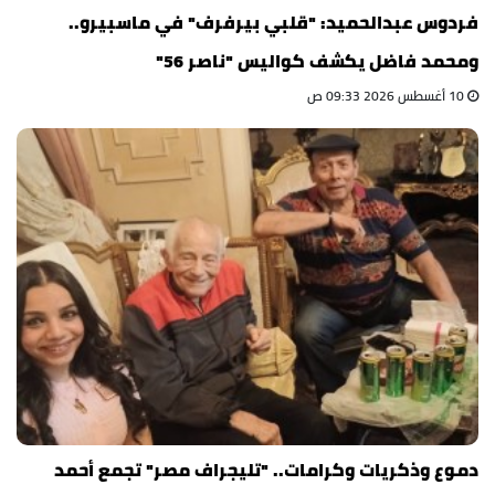
فردوس عبدالحميد: "قلبي بيرفرف" في ماسبيرو..
ومحمد فاضل يكشف كواليس "ناصر 56"
10 أغسطس 2026 09:33 ص
دموع وذكريات وكرامات.. "تليجراف مصر" تجمع أحمد