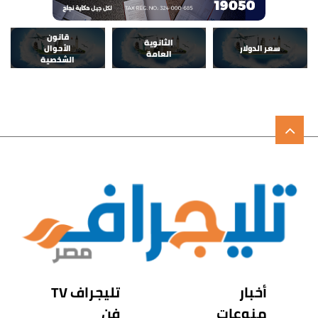
قانون
الثانوية
سعر الدولار
الأحوال
العامة
الشخصية
أخبار
تليجراف TV
منوعات
فن