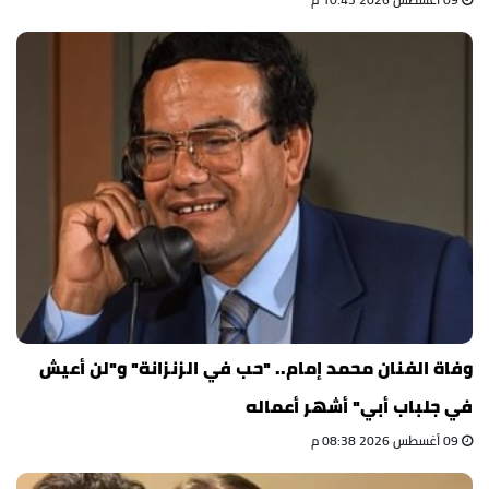
وفاة الفنان محمد إمام.. "حب في الزنزانة" و"لن أعيش
في جلباب أبي" أشهر أعماله
09 أغسطس 2026 08:38 م