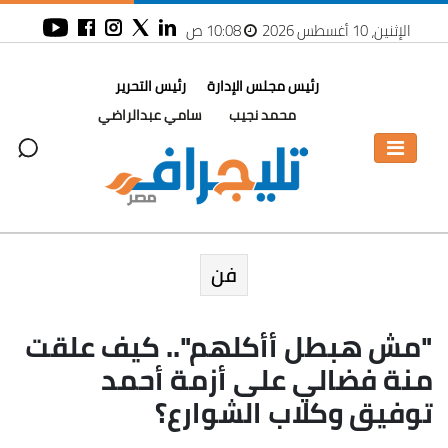
الإثنين، 10 أغسطس 2026
10:08 ص
رئيس مجلس الإدارة
رئيس التحرير
محمد نجيب
سامي عبدالراضي
فن
"مش هبطل أأكلهم".. كيف علقت
منة فضالي على أزمة أحمد
توفيق وكلاب الشوارع؟