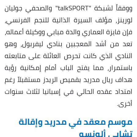
ووفقاً لشبكة "talkSPORT" والصحفي جوليان
لورينز، مؤلف السيرة الذاتية للنجم الفرنسي،
فإن فايزة العماري والدة مبابي ووكيلة أعماله،
تعد من أشد المعجبين بنادي ليفربول، وهو
النادي الذي كانت تحرص العائلة على متابعته
باستمرار، مما يفتح الباب أمام إمكانية رؤية
هداف ريال مدريد بقميص الريدز مستقبلاً رغم
امتداد عقده الحالي في إسبانيا لثلاث سنوات
أخرى.
موسم معقد في مدريد وإقالة
تشابي ألونسو