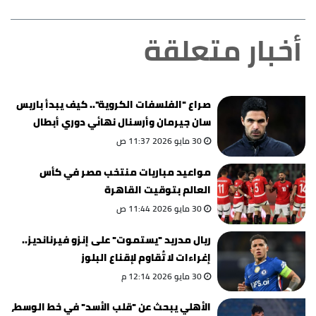
أخبار متعلقة
صراع "الفلسفات الكروية".. كيف يبدأ باريس
سان جيرمان وأرسنال نهائي دوري أبطال
أوروبا؟
30 مايو 2026 11:37 ص
مواعيد مباريات منتخب مصر في كأس
العالم بتوقيت القاهرة
30 مايو 2026 11:44 ص
ريال مدريد "يستموت" على إنزو فيرنانديز..
إغراءات لا تُقاوم لإقناع البلوز
30 مايو 2026 12:14 م
الأهلي يبحث عن "قلب الأسد" في خط الوسط،