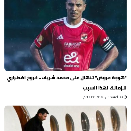
"هوجة عروض" تنهال على محمد شريف.. خروج اضطراري
للزمالك لهذا السبب
09 أغسطس 2026 12:00 م