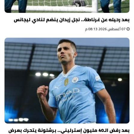
بعد رحيله عن غرناطة.. نجل زيدان ينضم لنادي ليجانس
07 أغسطس 2026 08:13 م
بعد رفض الـ40 مليون إسترليني.. برشلونة يتحرك بعرض