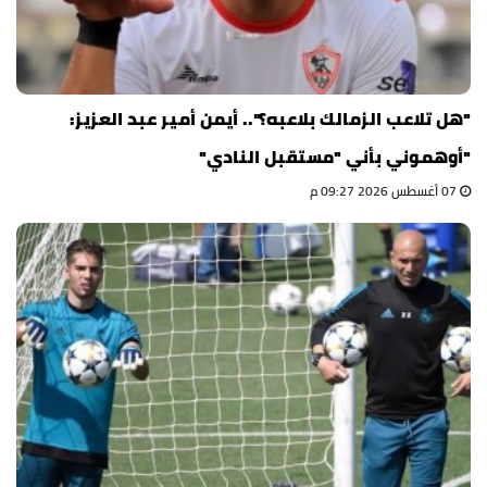
"هل تلاعب الزمالك بلاعبه؟".. أيمن أمير عبد العزيز:
"أوهموني بأني "مستقبل النادي"
07 أغسطس 2026 09:27 م