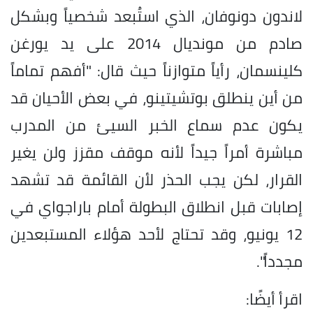
لاندون دونوفان، الذي استُبعد شخصياً وبشكل
صادم من مونديال 2014 على يد يورغن
كلينسمان، رأياً متوازناً حيث قال: "أفهم تماماً
من أين ينطلق بوتشيتينو، في بعض الأحيان قد
يكون عدم سماع الخبر السيئ من المدرب
مباشرة أمراً جيداً لأنه موقف مقزز ولن يغير
القرار، لكن يجب الحذر لأن القائمة قد تشهد
إصابات قبل انطلاق البطولة أمام باراجواي في
12 يونيو، وقد تحتاج لأحد هؤلاء المستبعدين
مجدداً".
اقرأ أيضًا: