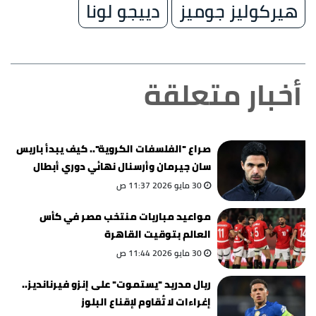
هيركوليز جوميز
دييجو لونا
أخبار متعلقة
صراع "الفلسفات الكروية".. كيف يبدأ باريس
سان جيرمان وأرسنال نهائي دوري أبطال
أوروبا؟
30 مايو 2026 11:37 ص
مواعيد مباريات منتخب مصر في كأس
العالم بتوقيت القاهرة
30 مايو 2026 11:44 ص
ريال مدريد "يستموت" على إنزو فيرنانديز..
إغراءات لا تُقاوم لإقناع البلوز