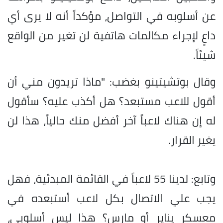
عن أسلوبه في التواصل، مؤكداً أنه لا يرى أي
داعٍ لإجراء مكالمات هاتفية لن تغير من الواقع
شيئاً.
وقال بوتشيتينو بغضب: "ماذا تريدون مني أن
أقول للاعب مستبعد؟ هل أكذب عليه؟ سأقول
له إن هناك لاعباً آخر أفضل منك حالياً، هذا لن
يغير القرار.
وتابع: لدينا 55 لاعباً في القائمة المبدئية، فهل
يجب علي الاتصال بكل لاعب أستبعده في
معسكر يناير أو مارس؟ هذا ليس أسلوبي،