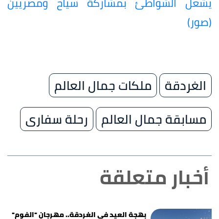
يشعل الشواطئ بمشاركة سياح ومصريين
(صور)
الغردقة
ملكات جمال العالم
مسابقة جمال العالم
رحلة سفارى
أخبار متعلقة
بهجة العيد في الغردقة.. مهرجان "الفوم"