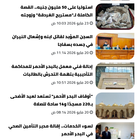
استوليا على 50 مليون جنيه.. القصة
الكاملة لـ"مستريح الغردقة" وزوجته
23 مايو 2026 10:03 ص
السجن المؤبد لقاتل ابنه وإشعال النيران
في جسده بسفاجا
20 مايو 2026 11:14 ص
إحالة فني معمل بالبحر الأحمر للمحاكمة
التأديبية بتهمة التحرش بالطالبات
20 مايو 2026 10:51 ص
"أوقاف البحر الأحمر" تستعد لعيد الأضحى
بـ220 مسجدًا و14 ساحة للصلاة
20 مايو 2026 08:14 ص
لسوء الخدمات.. إقالة مدير التأمين الصحي
في البحر الأحمر