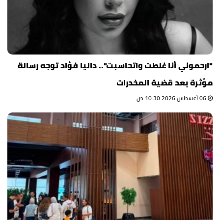
"ارحموني أنا غلطت واتحاسبت".. داليا فؤاد توجه رسالة
مؤثرة بعد قضية المخدرات
06 أغسطس 2026 10:30 ص