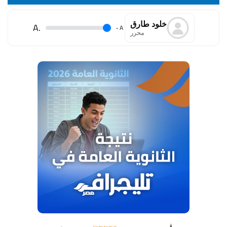
خلود طارق
.A
.
A
محرر