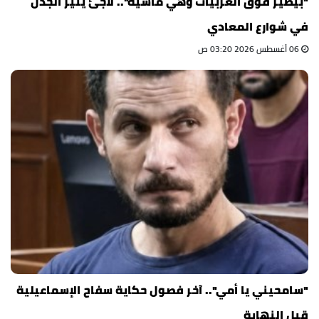
"بيطير فوق العربيات وهي ماشية".. لاجئ يثير الجدل
في شوارع المعادي
06 أغسطس 2026 03:20 ص
"سامحيني يا أمي".. آخر فصول حكاية سفاح الإسماعيلية
قبل النهاية