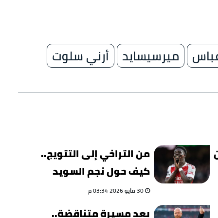
باس
ميرسيسايد
أرني سلوت
من التراخي إلى التتويج..
كيف حول نجم السويد
مسيرة ساكا بكلمات
30 مايو 2026 03:34 م
قاسية؟
بعد مسيرة متناقضة..