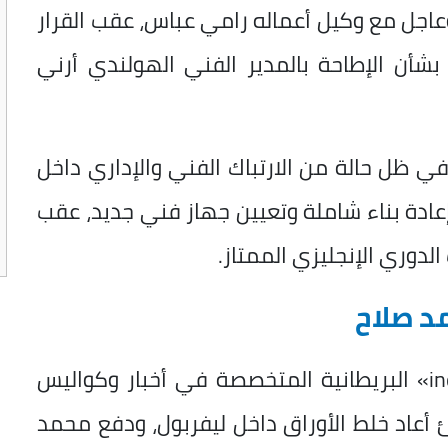
عاجل مع وكيل أعماله رامي عباس، عقب القرار
بشأن الإطاحة بالمدير الفني الهولندي أرني
ي ظل حالة من الارتباك الفني والإداري داخل
إعادة بناء شاملة وتعيين جهاز فني جديد، عقب
لدوري الإنجليزي الممتاز.
د صلاح
وبحسب ما نشرته شبكة «indykaila News» البريطانية المتخصصة في أخبار وكواليس
 أعاد خلط الأوراق داخل ليفربول، ودفع محمد