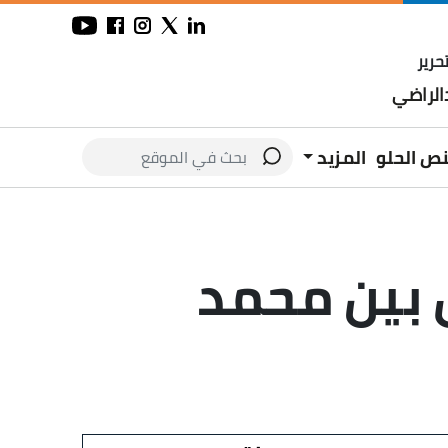
حرير
لراضي
نص الحلو
المزيد
ل بين محمد