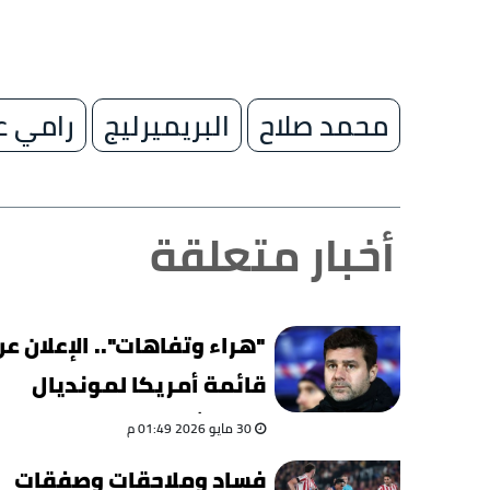
محمد صلاح
البريميرليج
رامي ع
أخبار متعلقة
"هراء وتفاهات".. الإعلان عن
قائمة أمريكا لمونديال
2026 يثير الجدل
30 مايو 2026 01:49 م
فساد وملاحقات وصفقات