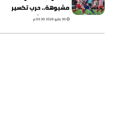
مشبوهة.. حرب تكسير
العظام بين أتلتيكو مدريد
30 مايو 2026 03:30 م
وبرشلونة