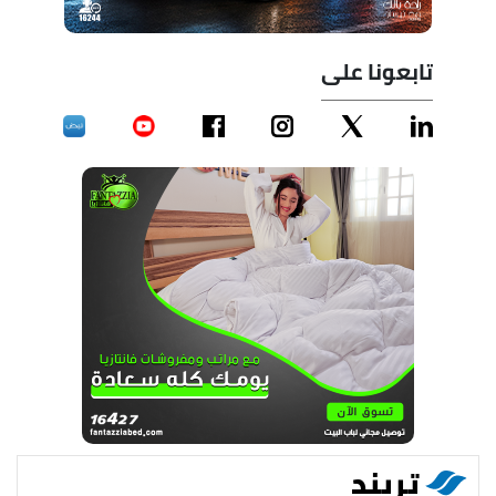
تابعونا على
تريند