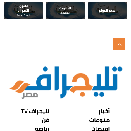
قانون
الثانوية
سعر الدولار
الأحوال
العامة
الشخصية
أخبار
تليجراف TV
منوعات
فن
اقتصاد
رياضة