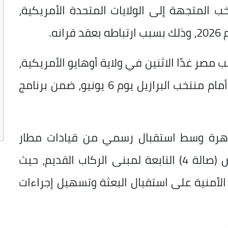
 المتجهة إلى الولايات المتحدة الأمريكية،
ه.
صر غدًا الاثنين في ولاية أوهايو الأمريكية،
استعدادًا لخوض المباراة الودية المرتقبة أمام منتخب البرازيل يوم 6 يونيو، ضمن برنامج
اهرة وسط استقبال رسمي من قيادات مطار
القاهرة الدولي داخل صالة الطيران الخاص (صالة 4) التابعة لمبنى الركاب القديم، حيث
أمنية على استقبال البعثة وتسهيل إجراءات