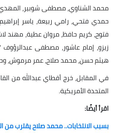
محمد الشناوي، مصطفى شوبير، المهدي س
حمدي فتحي، رامي ربيعة، ياسر إبراهيم،
فتوح، كريم حافظ، مروان عطية، مهند لاش
زيزو، إمام عاشور، مصطفى عبدالرؤوف “ز
هيثم حسن، محمد صلاح، عمر مرموش، وحم
في المقابل، خرج أقطاي عبدالله من القائم
المتحدة الأمريكية.
اقرأ أيضًا:
بسبب الانتخابات.. محمد صلاح يقترب من ا