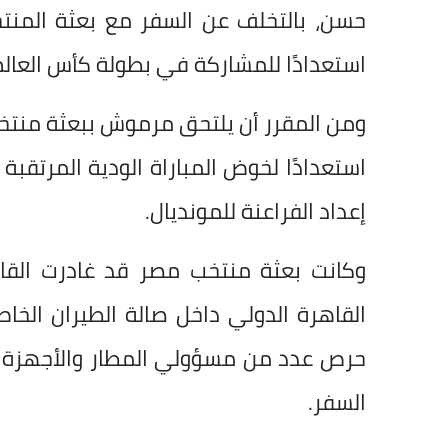
حسن، بالتخلف عن السفر مع بعثة المنتخب
استعدادًا للمشاركة في بطولة كأس العالم 2026، وذلك بسبب ارتباطه بعقد قران
ومن المقرر أن يلتحق مرموش ببعثة منتخب م
إعداد الفراعنة للمونديال.
وكانت بعثة منتخب مصر قد غادرت الق
حرص عدد من مسؤولي المطار والأجهزة ال
السفر.