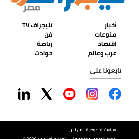
أخبار
تليجراف TV
منوعات
فن
اقتصاد
رياضة
عرب وعالم
حوادث
تابعونا على
سياسة الخصوصية - من نحن
جميع الحقوق محفوظة لشركة تليجراف مصر 2026 ©