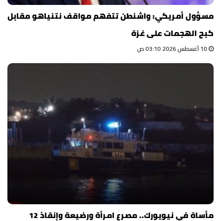
مسؤول أمريكي: واشنطن تتفهم مواقف نتنياهو مقابل
كبح الهجمات على غزة
10 أغسطس 2026 03:10 ص
مأساة في نيويورك.. مصرع امرأة ورضيعة وإنقاذ 12