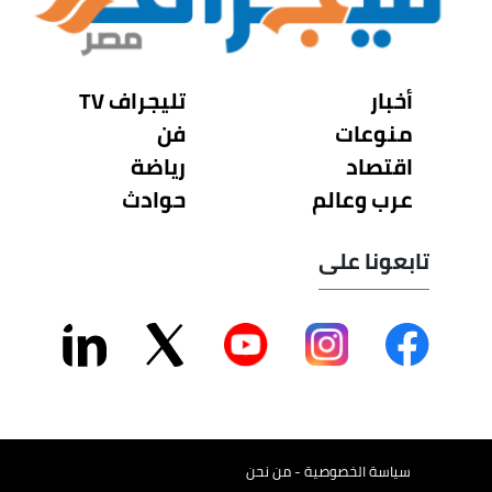
أخبار
تليجراف TV
منوعات
فن
اقتصاد
رياضة
عرب وعالم
حوادث
تابعونا على
سياسة الخصوصية - من نحن