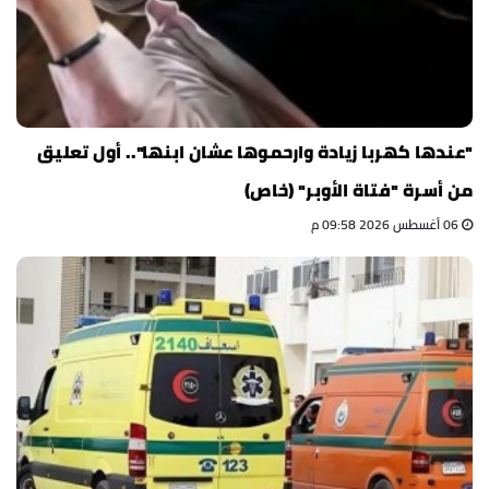
"عندها كهربا زيادة وارحموها عشان ابنها".. أول تعليق
من أسرة "فتاة الأوبر" (خاص)
06 أغسطس 2026 09:58 م