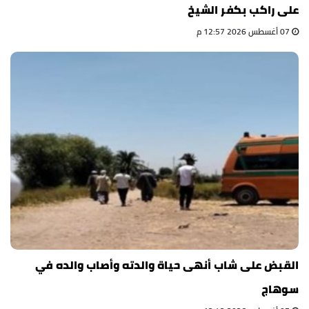
على راكب بكفر الشيخ
07 أغسطس 2026 12:57 م
القبض على شاب أنهى حياة والدته وأصاب والده في
سوهاج