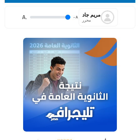
مريم جاد
.A
.
A
محرر