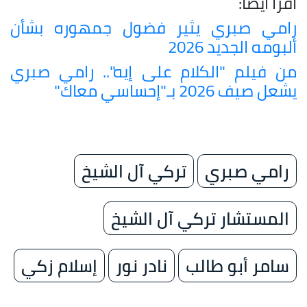
اقرأ أيضًا:
رامي صبري يثير فضول جمهوره بشأن
ألبومه الجديد 2026
من فيلم "الكلام على إيه".. رامي صبري
يشعل صيف 2026 بـ"إحساسي معاك"
رامي صبري
تركي آل الشيخ
المستشار تركي آل الشيخ
سامر أبو طالب
نادر نور
إسلام زكي