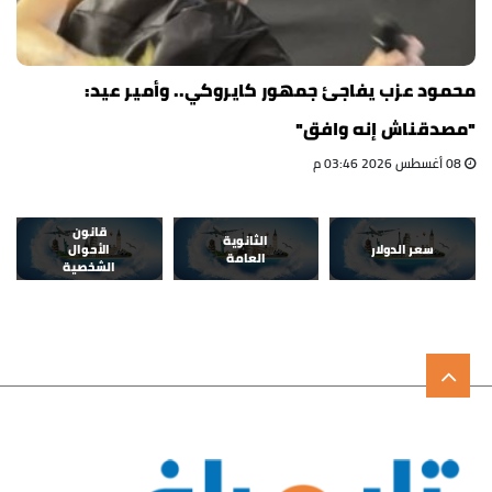
محمود عزب يفاجئ جمهور كايروكي.. وأمير عيد:
"مصدقناش إنه وافق"
08 أغسطس 2026 03:46 م
قانون
الثانوية
سعر الدولار
الأحوال
العامة
الشخصية