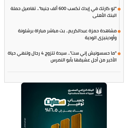
"لو كارتك في إيدك تكسب 600 ألف جنيه".. تفاصيل حملة
البنك الأهلي
مشاهدة حمزة عبدالكريم.. بث مباشر مباراة برشلونة
وأودينيزي الودية
"ما حسسونيش إني ست".. سيدة تتزوج 4 رجال وتنهي حياة
الأخير من أجل عشيقها بأبو النمرس