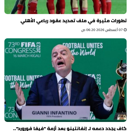
تطورات مثيرة في ملف تمديد عقود رباعي الأهلي
07 أغسطس 2026 06:20 ص
كاف يجدد دعمه لـ إنفانتينو بعد أزمة "فيفا فورورد"..