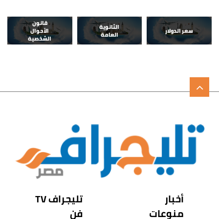
قانون
الثانوية
سعر الدولار
الأحوال
العامة
الشخصية
أخبار
تليجراف TV
منوعات
فن