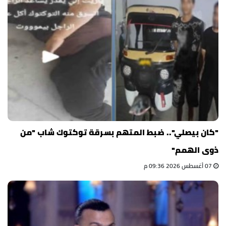
"كان بيصلي".. ضبط المتهم بسرقة توكتوك شاب "من
ذوى الهمم"
07 أغسطس 2026 09:36 م