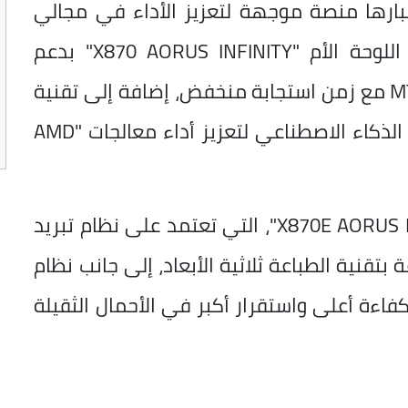
INF" المشهد باعتبارها منصة موجهة لتعزيز الأداء في مجالي
الألعاب والحوسبة المتقدمة، حيث تأتي اللوحة الأم "X870 AORUS INFINITY" بدعم
سرعات ذاكرة DDR5 تصل إلى 11,400 MT/s مع زمن استجابة منخفض، إضافة إلى تقنية
"X3D Turbo Mode 2.0" التي تعتمد على الذكاء الاصطناعي لتعزيز أداء معالجات "AMD
كما طرحت الشركة لوحة "X870E AORUS INFINITY NEXT"، التي تعتمد على نظام تبريد
قنية الطباعة ثلاثية الأبعاد، إلى جانب نظام
مصمم لتقديم كفاءة أعلى واستقرار أكبر في الأحمال الثقيلة