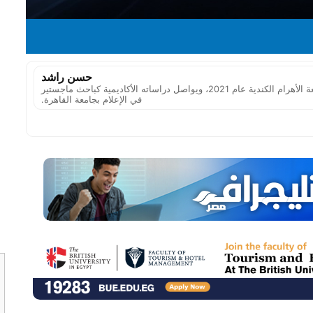
حسن راشد
صحفي مصري، حاصل على بكالوريوس الإعلام من جامعة الأهرام الكندية عام 2021، ويواصل دراساته الأكاديمية كباحث ماجستير
في الإعلام بجامعة القاهرة.