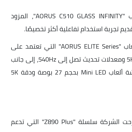
كما شملت المنظومة صندوق الحاسوب "AORUS C510 GLASS INFINITY"، المزود
كما قدمت الشركة سلسلة شاشات الألعاب "AORUS ELITE Series" التي تعتمد على
تقنيات OLED وMini LED بدقة تصل إلى 5K ومعدلات تحديث تصل إلى 540Hz، إلى جانب
شاشة "FM275K16P" التي تعد أول شاشة ألعاب Mini LED بحجم 27 بوصة ودقة 5K
وفي فئة اللوحات الأم “المازر بورد”، طرحت الشركة سلسلة "Z890 Plus" التي تدعم