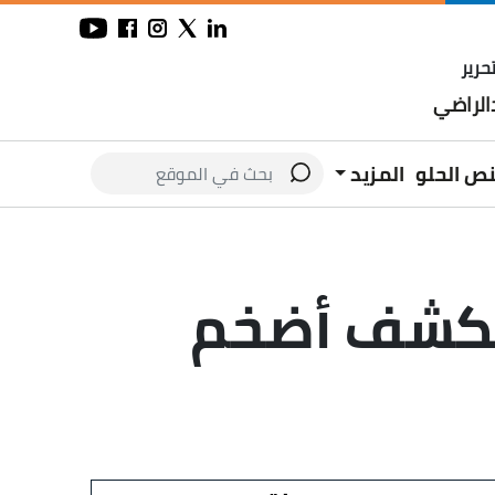
حرير
لراضي
نص الحلو
المزيد
 تكشف أضخم