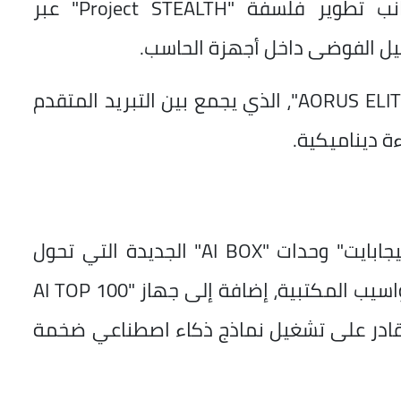
تقنيات متقدمة لذواكر DDR5، إلى جانب تطوير فلسفة "Project STEALTH" عبر
يل الفوضى داخل أجهزة الحاسب.
كما كشفت الشركة عن مبرد "AORUS ELITE 360 AIO"، الذي يجمع بين التبريد المتقدم
 ديناميكية.
وفي مجال الذكاء الاصطناعي، أعلنت "جيجابايت" وحدات "AI BOX" الجديدة التي تحول
أجهزة اللابتوب إلى منصات أقرب إلى الحواسيب المكتبية، إضافة إلى جهاز "AI TOP 100
والقادر على تشغيل نماذج ذكاء اصطناعي ضخمة