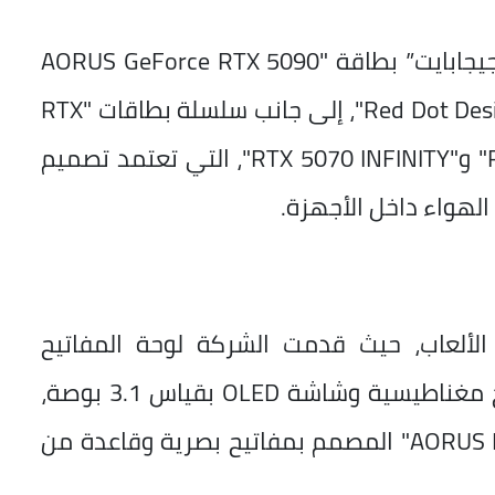
وفي قطاع بطاقات الرسوميات، كشفت “جيجابايت” بطاقة "AORUS GeForce RTX 5090
INFINITY" الحاصلة على جائزة "Red Dot Design Award"، إلى جانب سلسلة بطاقات "RTX
5080 INFINITY" و"RTX 5070 Ti INFINITY" و"RTX 5070 INFINITY"، التي تعتمد تصميم
لألعاب، حيث قدمت الشركة لوحة المفاتيح
"AORUS K10 INFINITY" المزودة بمفاتيح مغناطيسية وشاشة OLED بقياس 3.1 بوصة،
إضافة إلى ماوس الألعاب "AORUS M10 INFINITY" المصمم بمفاتيح بصرية وقاعدة من