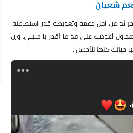
لعم شعبان
لجرائد من أجل دعمه وتعويضه قدر استطاعته،
 وهحاول أعوضك على قد ما أقدر يا حبيبي، وإن
 حياتك كلها للأحسن".