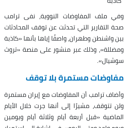
"كاذبة"
وفي ملف المفاوضات النووية، نفى ترامب
صحة التقارير التي تحدثت عن توقف المحادثات
بين واشنطن وطهران، واصفًا إياها بأنها «كاذبة
ومضللة»، وذلك عبر منشور على منصة «تروث
سوشيال».
مفاوضات مستمرة بلا توقف
وأضاف ترامب أن المفاوضات مع إيران مستمرة
ولن تتوقف، مشيرًا إلى أنها جرت خلال الأيام
الماضية «قبل أربعة أيام وثلاثة أيام ويومين
ويوم واحد وحتى اليوم»، في إشارة إلى استمرار