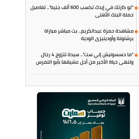
"لو كارتك في إيدك تكسب 600 ألف جنيه".. تفاصيل
حملة البنك الأهلي
مشاهدة حمزة عبدالكريم.. بث مباشر مباراة
برشلونة وأودينيزي الودية
"ما حسسونيش إني ست".. سيدة تتزوج 4 رجال
وتنهي حياة الأخير من أجل عشيقها بأبو النمرس