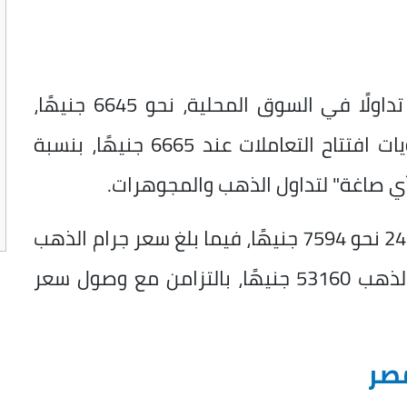
وسجل سعر جرام الذهب عيار 21، الأكثر تداولًا في السوق المحلية، نحو 6645 جنيهًا،
منخفضًا بقيمة 20 جنيهًا مقارنة بمستويات افتتاح التعاملات عند 6665 جنيهًا، بنسبة
وأظهرت البيانات تسجيل جرام الذهب عيار 24 نحو 7594 جنيهًا، فيما بلغ سعر جرام الذهب
عيار 18 نحو 5696 جنيهًا، وسجل الجنيه الذهب 53160 جنيهًا، بالتزامن مع وصول سعر
صر