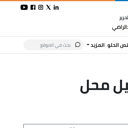
حرير
لراضي
نص الحلو
المزيد
يل محل