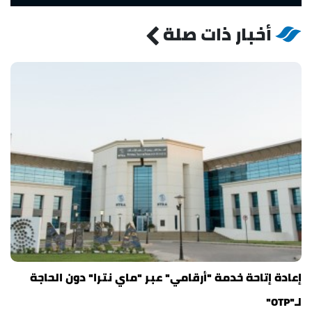
أخبار ذات صلة
إعادة إتاحة خدمة "أرقامي" عبر "ماي نترا" دون الحاجة
لـ"OTP"