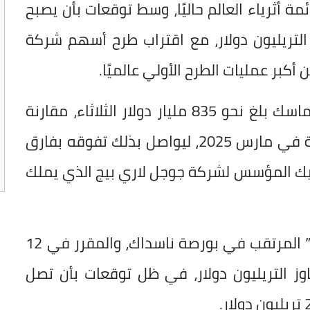
ة أثرياء العالم حاليًا، وسط توقعات بأن يصبح
التريليون دولار، مع اقتراب طرح أسهم شركة
كبر عمليات الطرح الأولي عالميًا.
وكشفت مجلة “فوربس” أن صافي ثروة ماسك بلغ نحو 835 مليار دولار الثلاثاء، مقارنة
بنحو 342 مليار دولار في قائمتها الصادرة في مارس 2025، ليواصل بذلك تفوقه بفارق
يك المؤسس لشركة جوجل لاري بيج الذي يملك
وأشارت المجلة إلى أن طرح “سبيس إكس” المرتقب في بورصة ناسداك، والمقرر في 12
وز التريليون دولار، في ظل توقعات بأن تصل