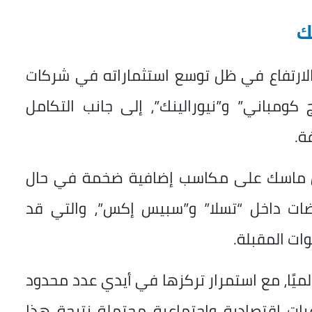
ك
لارتفاع في ظل توسع استثماراته في شركات
 كومباني” و”نيورالينك”، إلى جانب التكامل
ة.
ول ماسك على مكاسب إضافية ضخمة في حال
يضات داخل “تسلا” و”سبيس إكس”، والتي قد
وات المقبلة.
لميًا، مع استمرار تركزها في أيدي عدد محدود
يات اقتصادية واجتماعية محتملة نتيجة هذا