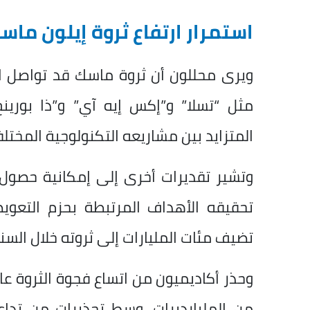
استمرار ارتفاع ثروة إيلون ماس
ويرى محللون أن ثروة ماسك قد تواصل ا
مثل “تسلا” و”إكس إيه آي” و”ذا بورينج
المتزايد بين مشاريعه التكنولوجية المختلف
وتشير تقديرات أخرى إلى إمكانية حص
تحقيقه الأهداف المرتبطة بحزم التعو
تضيف مئات المليارات إلى ثروته خلال السن
وحذر أكاديميون من اتساع فجوة الثروة عا
من المليارديرات، وسط تحذيرات من تداع