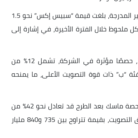
وبحسب تقديرات منصات تداول الأسهم غير المدرجة، بلغت قيمة “سبيس إكس” نحو 1.5
ل ملحوظ خلال الفترة الأخيرة، في إشارة إلى
ويمتلك ماسك البالغ من العمر 54 عامًا، حصصًا مؤثرة في الشركة، تشمل 12% من
 94% من أسهم الفئة “ب” ذات قوة التصويت الأعلى، ما يمنحه
وتُظهر تقديرات وكالة “فرانس برس” أن حصة ماسك بعد الطرح قد تعادل نحو 42% من
رأس مال “سبيس إكس”، و79% من حقوق التصويت، بقيمة تتراوح بين 735 و840 مليار