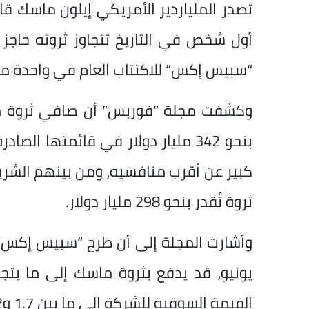
تصدر الملياردير الأمريكي إيلون ماسك قائم
أول شخص في التاريخ تتجاوز ثروته حاجز 
“سبيس إكس” للاكتتاب العام في واحدة من أ
كبير عن أقرب منافسيه، ومن بينهم الشر
ثروة تُقدر بنحو 298 مليار دولار.
يونيو، قد يدفع بثروة ماسك إلى ما يتجا
القيمة السوقية للشركة إلى ما بين 1.7 و2 تريليون دولار.