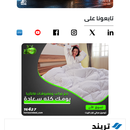
تابعونا على
تريند