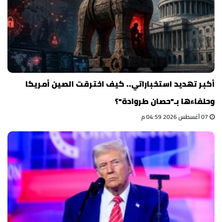
أكبر تهديد استخباراتي.. كيف اخترقت الصين أمريكا
وحلفاءها بـ"حصان طروادة"؟
07 أغسطس 2026 04:59 م