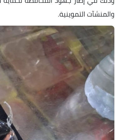
وذلك في إطار جهود المحافظة لحماية ص
والمنشآت التموينية.