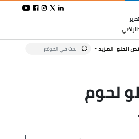
حرير
لراضي
نص الحلو
المزيد
مواطنين.. ضبط 190 كيلو لحوم