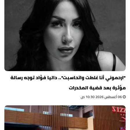
"ارحموني أنا غلطت واتحاسبت".. داليا فؤاد توجه رسالة
مؤثرة بعد قضية المخدرات
06 أغسطس 2026 10:30 ص