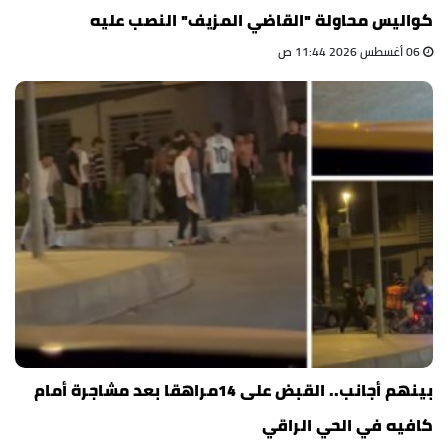
كواليس محاولة "القاضي المزيف" النصب عليه
06 أغسطس 2026 11:44 ص
بينهم أجانب.. القبض على 14مراهقا بعد مشاجرة أمام
كافيه في الحي الراقي