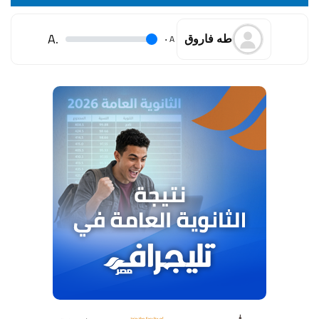
.A
.
A
طه فاروق