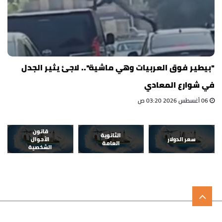
"بيطير فوق العربيات وهي ماشية".. لاجئ يثير الجدل
في شوارع المعادي
06 أغسطس 2026 03:20 ص
قانون
الثانوية
سعر الدولار
الأحوال
العامة
الشخصية