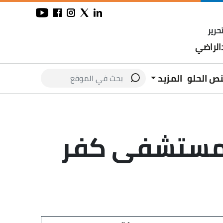
حرير
لراضي
نص الحلو
المزيد
في مستشفى كفر