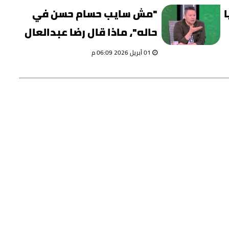
ا
"مش سايب حسام حسن في
حاله"، ماذا قال رضا عبدالعال
قبل وبعد مباراة إسبانيا؟
01 أبريل 2026 06:09 م