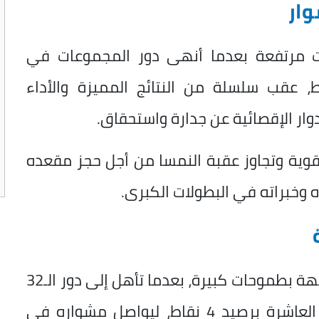
وار
يات مرتفعة بعدما أنهى دور المجموعات في
لمجموعة الثامنة برصيد 7 نقاط، عقب سلسلة من النتائج المميزة والأداء
وار الإقصائية عن جدارة واستحقاق.
قوية وتجاوز عقبة النمسا من أجل حجز مقعده
في المقابل، يخوض منتخب النمسا المواجهة بطموحات كبيرة، بعدما تأهل إلى دور الـ32
إثر احتلاله المركز الثاني في المجموعة العاشرة برصيد 4 نقاط، ليواصل مشواره في