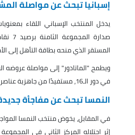
إسبانيا تبحث عن مواصلة المش
يدخل المنتخب الإسباني اللقاء بمعنو
صدارة ا
المستقر الذي منحه بطاقة التأهل إلى الأد
ويطمح "الماتادور" إلى مواصلة عروضه ال
في دور الـ16، مستفيدًا من جاهزية عناصره وخبراته في البطولات الكبرى.
النمسا تبحث عن مفاجأة جديدة