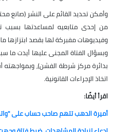
وأمكن تحديد القائم على النشر (صانع محتو
من إحدى متابعيه لمساعدتها بسبب 
وفيديوهات مفبركة لها بقصد ابتزازها مادي
وبسؤال الفتاة المجنى عليها أيدت ما س
بدائرة مركز شرطة الفشن)، وبمواجهته أقر 
اتخاذ الإجراءات القانونية.
اقرأ أيضًا:
أميرة الدهب تتهم صاحب حساب على "واتسا
ادعاء لزيادة المشاهدات، ضبط فتاة وجه