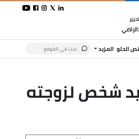
حرير
لراضي
نص الحلو
المزيد
يد شخص لزوجته