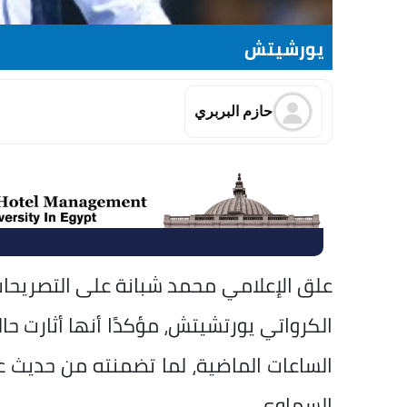
يورشيتش
حازم البربري
علق الإعلامي محمد شبانة على التصريحات ا
الكرواتي يورتشيتش، مؤكدًا أنها أثارت ح
الساعات الماضية، لما تضمنته من حديث عن
السماوي.