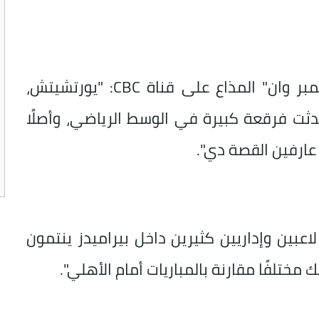
وقال شبانة، في تصريحات عبر برنامج "نمبر وان" المذاع على قناة CBC: "يورتشيتش،
دثت فرقعة كبيرة في الوسط الرياضي، وأصلًا
 عارفين القصة دي".
عبين وإداريين كثيرين داخل بيراميدز ينتمون
ك مختلفًا مقارنة بالمباريات أمام الأهلي".