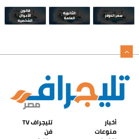
قانون
الثانوية
سعر الدولار
الأحوال
العامة
الشخصية
أخبار
تليجراف TV
منوعات
فن