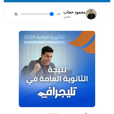
محمود حجاب
.A
.
A
محرر