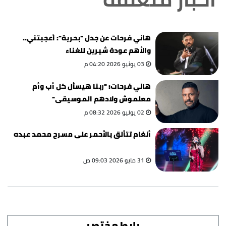
هاني فرحات عن جدل "بحرية": أعجبتني..
والأهم عودة شيرين للغناء
03 يونيو 2026 04:20 م
هاني فرحات: "ربنا هيسأل كل أب وأم
معلموش ولادهم الموسيقى"
02 يونيو 2026 08:32 م
أنغام تتألق بالأحمر على مسرح محمد عبده
31 مايو 2026 09:03 ص
رابط مختصر