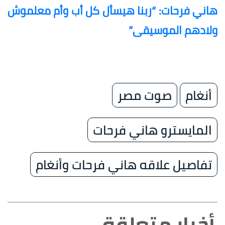
هاني فرحات: “ربنا هيسأل كل أب وأم معلموش
ولادهم الموسيقى”
أنغام
صوت مصر
المايسترو هاني فرحات
تفاصيل علاقه هاني فرحات وأنغام
أخبار متعلقة