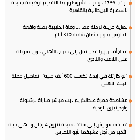
براتب 1736 دولارا.. الشروط ورابط التقديم لوظيفة جديدة
بالسفارة البريطانية بالقاهرة
نهاية حزينة لرحلة عطاء.. وفاة الطبيبة بطلة واقعة
الجلوس بجوار جثمان شقيقها 3 أيام
مفاجأة.. بيزيرا قد ينتقل إلى شباب الأهلي دون عقوبات
على اللاعب والنادي
"لو كارتك في إيدك تكسب 600 ألف جنيه".. تفاصيل حملة
البنك الأهلي
مشاهدة حمزة عبدالكريم.. بث مباشر مباراة برشلونة
وأودينيزي الودية
"ما حسسونيش إني ست".. سيدة تتزوج 4 رجال وتنهي حياة
الأخير من أجل عشيقها بأبو النمرس