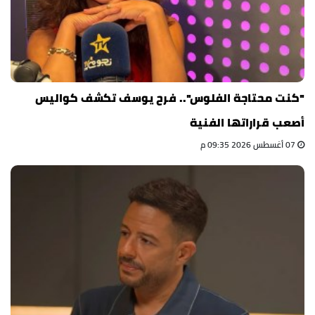
"كنت محتاجة الفلوس".. فرح يوسف تكشف كواليس
أصعب قراراتها الفنية
07 أغسطس 2026 09:35 م