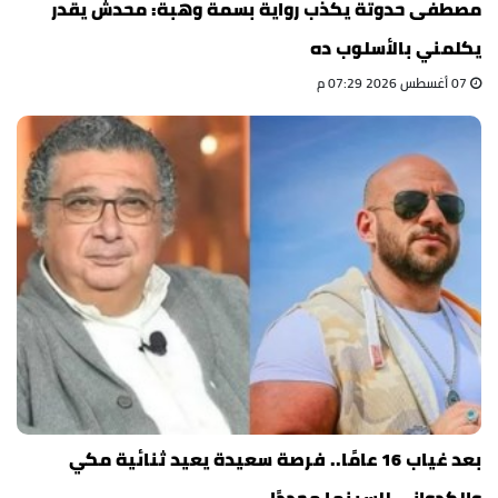
مصطفى حدوتة يكذب رواية بسمة وهبة: محدش يقدر
يكلمني بالأسلوب ده
07 أغسطس 2026 07:29 م
بعد غياب 16 عامًا.. فرصة سعيدة يعيد ثنائية مكي
والكدواني للسينما مجددًا