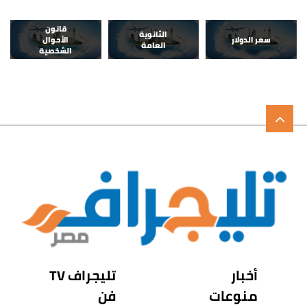
قانون
الثانوية
سعر الدولار
الأحوال
العامة
الشخصية
أخبار
تليجراف TV
منوعات
فن