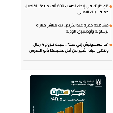
"لو كارتك في إيدك تكسب 600 ألف جنيه".. تفاصيل
حملة البنك الأهلي
مشاهدة حمزة عبدالكريم.. بث مباشر مباراة
برشلونة وأودينيزي الودية
"ما حسسونيش إني ست".. سيدة تتزوج 4 رجال
وتنهي حياة الأخير من أجل عشيقها بأبو النمرس