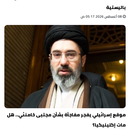
باليستية
08 أغسطس 2026 05:17 ص
موقع إسرائيلي يفجر مفاجأة بشأن مجتبى خامنئي.. هل
مات إكلينيكيا؟