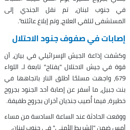
في جنوب لبنان، تم نقل الجندي إلى
المستشفى لتلقي العلاج، وتم إبلاغ عائلته".
إصابات في صفوف جنود الاحتلال
وكشفت إذاعة الجيش الإسرائيلي في بيان، أن
قوة في جيش الاحتلال "يفتاح" تابعة لـ اللواء
679، واجهت مسلحًا أطلق النار باتجاهها في
بنت جبيل، ما أسفر عن إصابة أحد الجنود بجروح
خطيرة، فيما أُصيب جنديان آخران بجروح طفيفة.
ووقعت الحادثة عند الساعة السادسة من مساء
أمس ضمن "الشريط الأمني" في جنوب لبنان.