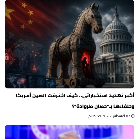
أكبر تهديد استخباراتي.. كيف اخترقت الصين أمريكا
وحلفاءها بـ"حصان طروادة"؟
07 أغسطس 2026 04:59 م