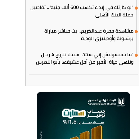
"لو كارتك في إيدك تكسب 600 ألف جنيه".. تفاصيل
حملة البنك الأهلي
مشاهدة حمزة عبدالكريم.. بث مباشر مباراة
برشلونة وأودينيزي الودية
"ما حسسونيش إني ست".. سيدة تتزوج 4 رجال
وتنهي حياة الأخير من أجل عشيقها بأبو النمرس