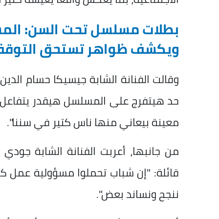
بطلات مسلسل تحت السن: المس
ويكشف ظواهر تستحق التوقف
حد هيتفرج على المسلسل هيقدر يتفاعل
معينة بيعاني منها ناس كتير في سننا".
من جانبها، أعربت الفنانة الشابة جود
قائلة: "إن شباب تحملوا مسؤولية عمل كام
ننجح ونساند بعض".