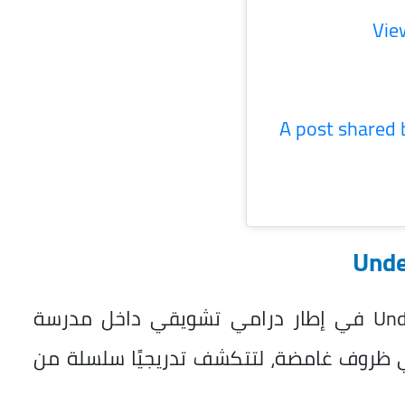
Vie
A post share
تدور أحداث مسلسل تحت السن Under Age في إطار درامي تشويقي داخل مدرسة
 في ظروف غامضة، لتتكشف تدريجيًا سلسلة من