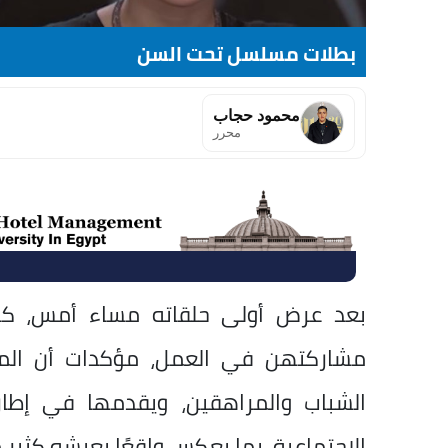
بطلات مسلسل تحت السن
محمود حجاب
محرر
بعد عرض أولى حلقاته مساء أمس، ك
مشاركتهن في العمل، مؤكدات أن المس
الشباب والمراهقين، ويقدمها في إطار
الاجتماعية، بما يعكس واقعًا يعيشه كثير م