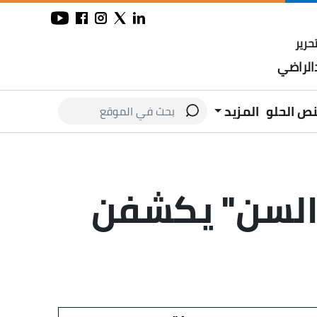
حرير
لراضي
نص الحلو
المزيد
 السن" يكشفن